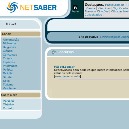
Destaques:
Passei.com.br
|
P
|
Carros
|
Vitaminas
|
Significad
Frases e Citações
|
Ciências Hu
home
Curiosidades
|
8-8-126
Canais
Site Destaque
[
www.cienciashumana
Alimentação
Biblioteca
Biografias
Ciência
Concursos
Concursos
Cultura
Esportes
Informática
Passei.com.br
Política
Desenvolvido para aqueles que busca informações sobr
estudos pela internet.
Religião
[
www.passei.com.br
]
Saúde
Sexo
Turismo
Vestibular
Sobre o site
Parceria
Objetivo
Contato